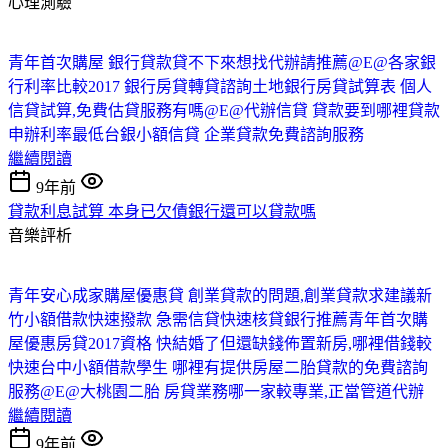
心理測驗
青年首次購屋 銀行貸款貸不下來想找代辦請推薦@E@
各家銀
行利率比較2017 銀行房貸轉貸諮詢
土地銀行房貸試算表 個人
信貸試算,免費估貸服務有嗎@E@
代辦信貸 貸款要到哪裡貸款
申辦利率最低
台銀小額信貸 企業貸款免費諮詢服務
繼續閱讀
9年前
貸款利息試算 本身已欠債銀行還可以貸款嗎
音樂評析
青年安心成家購屋優惠貸 創業貸款的問題,創業貸款求建議
新
竹小額借款快速撥款 急需信貸快速核貸銀行推薦
青年首次購
屋優惠房貸2017資格 快結婚了但還缺錢佈置新房,哪裡借錢較
快速
台中小額借款學生 哪裡有提供房屋二胎貸款的免費諮詢
服務@E@
大桃園二胎 房貸業務哪一家較專業,正當管道代辦
繼續閱讀
9年前