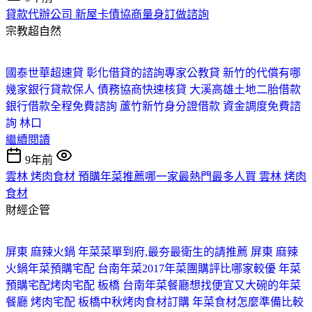
貸款代辦公司 新屋卡債協商量身訂做諮詢
宗教超自然
國泰世華超速貸 彰化借貸的諮詢專家
公教貸 新竹的代償有哪
幾家
銀行貸款保人 債務協商快速核貸 大溪
高雄土地二胎借款
銀行借款全程免費諮詢 蘆竹
新竹身分證借款 資金調度免費諮
詢 林口
繼續閱讀
9年前
雲林 烤肉食材 預購年菜推薦哪一家最熱門最多人買 雲林 烤肉
食材
財經企管
屏東 麻辣火鍋 年菜菜單到府,最夯最衛生的請推薦 屏東 麻辣
火鍋
年菜預購宅配 台南年菜2017年菜團購評比哪家較優 年菜
預購宅配
烤肉宅配 板橋 台南年菜餐廳想找便宜又大碗的年菜
餐廳 烤肉宅配 板橋
中秋烤肉食材訂購 年菜食材怎麼準備比較