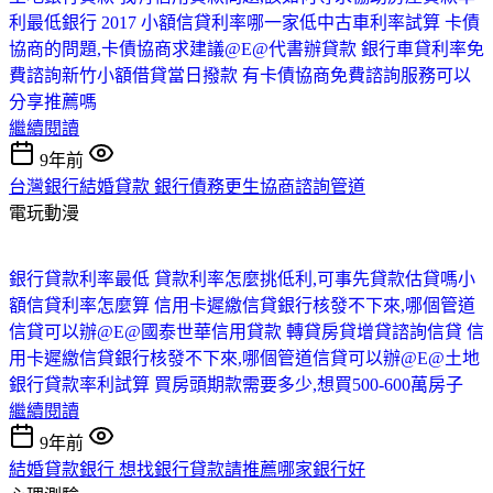
利最低銀行 2017 小額信貸利率哪一家低
中古車利率試算 卡債
協商的問題,卡債協商求建議@E@
代書辦貸款 銀行車貸利率免
費諮詢
新竹小額借貸當日撥款 有卡債協商免費諮詢服務可以
分享推薦嗎
繼續閱讀
9年前
台灣銀行結婚貸款 銀行債務更生協商諮詢管道
電玩動漫
銀行貸款利率最低 貸款利率怎麼挑低利,可事先貸款估貸嗎
小
額信貸利率怎麼算 信用卡遲繳信貸銀行核發不下來,哪個管道
信貸可以辦@E@
國泰世華信用貸款 轉貸房貸增貸諮詢
信貸 信
用卡遲繳信貸銀行核發不下來,哪個管道信貸可以辦@E@
土地
銀行貸款率利試算 買房頭期款需要多少,想買500-600萬房子
繼續閱讀
9年前
結婚貸款銀行 想找銀行貸款請推薦哪家銀行好